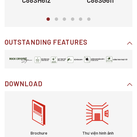
C88SH612
C88SG611
OUTSTANDING FEATURES
DOWNLOAD
Brochure
Thư viện hình ảnh