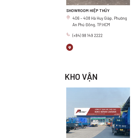
SHOWROOM HIỆP THỦY
406 – 408 Hà Huy Giáp, Phường
An Phú Đông, TP.HCM
(+84) 98 149 2222
KHO VẬN