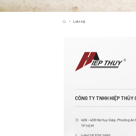
Liên hệ
CÔNG TY TNHH HIỆP THỦY 
406 – 408 Hà Huy Giáp, Phường An
TP.HCM
(+84) 28 3176 2990