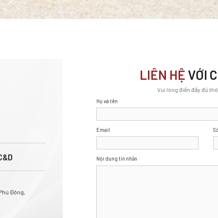
LIÊN HỆ
VỚI 
Vui lòng điền đầy đủ th
Họ và tên
Email
Số
C&D
Nội dung tin nhắn
 Phú Đông,