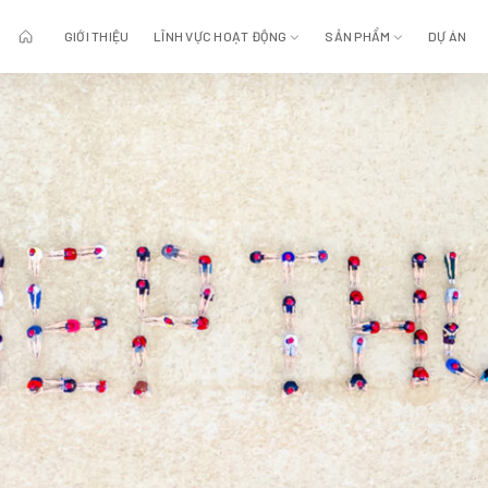
GIỚI THIỆU
LĨNH VỰC HOẠT ĐỘNG
SẢN PHẨM
DỰ ÁN