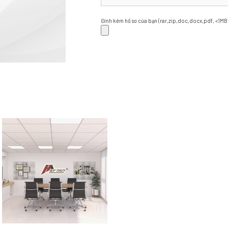
Đính kèm hồ sơ cùa bạn (rar,zip,doc,docx,pdf, <1MB