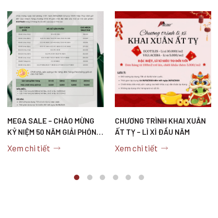
MEGA SALE – CHÀO MỪNG
CHƯƠNG TRÌNH KHAI XUÂN
KỶ NIỆM 50 NĂM GIẢI PHÓNG
ẤT TỴ – LÌ XÌ ĐẦU NĂM
MIỀN NAM, THỐNG NHẤT
Xem chi tiết
Xem chi tiết
ĐẤT NƯỚC