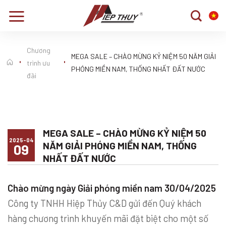
Chuyển
đến
nội
dung
Chương
MEGA SALE – CHÀO MỪNG KỶ NIỆM 50 NĂM GIẢI
trình ưu
PHÓNG MIỀN NAM, THỐNG NHẤT ĐẤT NƯỚC
đãi
MEGA SALE – CHÀO MỪNG KỶ NIỆM 50
2025-04
NĂM GIẢI PHÓNG MIỀN NAM, THỐNG
09
NHẤT ĐẤT NƯỚC
Chào mừng ngày Giải phóng miền nam 30/04/2025
Công ty TNHH Hiệp Thủy C&D gửi đến Quý khách
hàng chương trình khuyến mãi đặt biệt cho một số