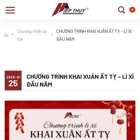
Chuyển
đến
nội
dung
Chương trình ưu
CHƯƠNG TRÌNH KHAI XUÂN ẤT TỴ – LÌ XÌ
đãi
ĐẦU NĂM
CHƯƠNG TRÌNH KHAI XUÂN ẤT TỴ – LÌ XÌ
2025-01
25
ĐẦU NĂM