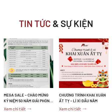
TIN TỨC
& SỰ KIỆN
MEGA SALE – CHÀO MỪNG
CHƯƠNG TRÌNH KHAI XUÂN
KỶ NIỆM 50 NĂM GIẢI PHÓNG
ẤT TỴ – LÌ XÌ ĐẦU NĂM
MIỀN NAM, THỐNG NHẤT
Xem chi tiết
Xem chi tiết