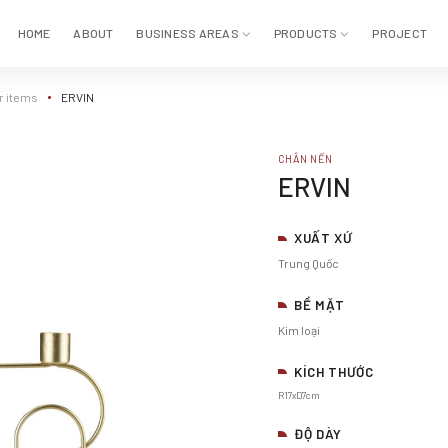
HOME
ABOUT
BUSINESS AREAS
PRODUCTS
PROJECT
r items
ERVIN
CHÂN NẾN
ERVIN
XUẤT XỨ
Trung Quốc
BỀ MẶT
Kim loại
KÍCH THƯỚC
R17xD7cm
ĐỘ DÀY