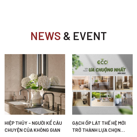
NEWS
& EVENT
HIỆP THỦY – NGƯỜI KỂ CÂU
GẠCH ỐP LÁT THẾ HỆ MỚI
CHUYỆN CỦA KHÔNG GIAN
TRỞ THÀNH LỰA CHỌN
HÀNG ĐẦU TẠI CÁC CÔNG