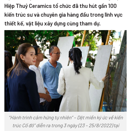
Hiệp Thuỷ Ceramics tổ chức đã thu hút gần 100
kiến trúc sư và chuyên gia hàng đầu trong lĩnh vực
thiết kế, vật liệu xây dựng cùng tham dự.
“Hành trình cảm hứng tự nhiên” – Dệt miền ký ức về kiến
trúc Cố đô” diễn ra trong 3 ngày (23 – 25/8/2022) tại