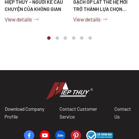
HIỆP THỦY – NGƯỜI KỂ CÂU
GẠCH ỐP LÁT THẾ HỆ MỚI
CHUYỆN CỦA KHÔNG GIAN
TRỞ THÀNH LỰA CHỌN
HÀNG ĐẦU TẠI CÁC CÔNG
View details
View details
TRÌNH
Download Company
Contact Customer
Contact
Profile
Service
Us