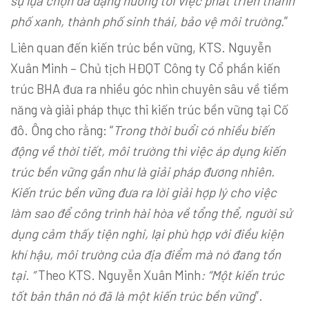
sự lựa chọn đa dạng hướng tới việc phát triển thành
phố xanh, thành phố sinh thái, bảo vệ môi trường.
”
Liên quan đến kiến trúc bền vững, KTS. Nguyễn
Xuân Minh – Chủ tịch HĐQT Công ty Cổ phần kiến
trúc BHA đưa ra nhiều góc nhìn chuyên sâu về tiềm
năng và giải pháp thực thi kiến trúc bền vững tại Cố
đô. Ông cho rằng: “
Trong thời buổi có nhiều biến
động về thời tiết, môi trường thì việc áp dụng kiến
trúc bền vững gần như là giải pháp đương nhiên.
Kiến trúc bền vững đưa ra lời giải hợp lý cho việc
làm sao để công trình hài hòa về tổng thể, người sử
dụng cảm thấy tiện nghi, lại phù hợp với điều kiện
khí hậu, môi trường của địa điểm mà nó đang tồn
tại. ”
Theo KTS. Nguyễn Xuân Minh
: “Một kiến trúc
tốt bản thân nó đã là một kiến trúc bền vững
”.