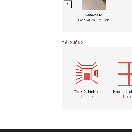
C88MG107
C88SH612
0 cm
Gạch vân đá 80x80 cm
Gạch vân đá 80x80 cm
G
TẢI XUỐNG
Thư viện hình ảnh
Map gạch c
0.00KB
0.0