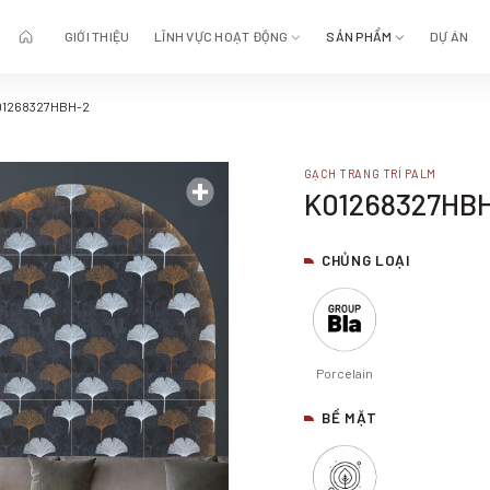
GIỚI THIỆU
LĨNH VỰC HOẠT ĐỘNG
SẢN PHẨM
DỰ ÁN
01268327HBH-2
GẠCH TRANG TRÍ PALM
K01268327HB
CHỦNG LOẠI
Porcelain
BỀ MẶT