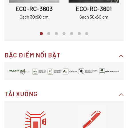
ECO-RC-3603
ECO-RC-3601
Gạch 30x60 cm
Gạch 30x60 cm
ĐẶC ĐIỂM NỔI BẬT
TẢI XUỐNG