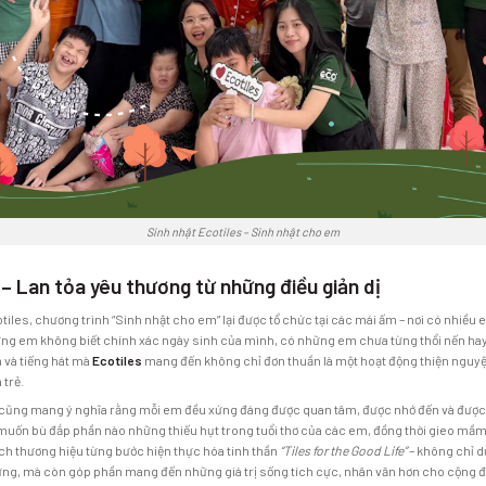
Sinh nhật Ecotiles – Sinh nhật cho em
 – Lan tỏa yêu thương từ những điều giản dị
tiles, chương trình “Sinh nhật cho em” lại được tổ chức tại các mái ấm – nơi có nhiề
hững em không biết chính xác ngày sinh của mình, có những em chưa từng thổi nến hay
n và tiếng hát mà
Ecotiles
mang đến không chỉ đơn thuần là một hoạt động thiện nguyện
 trẻ.
ị, cũng mang ý nghĩa rằng mỗi em đều xứng đáng được quan tâm, được nhớ đến và được
uốn bù đắp phần nào những thiếu hụt trong tuổi thơ của các em, đồng thời gieo mầm h
ch thương hiệu từng bước hiện thực hóa tinh thần
“Tiles for the Good Life”
– không chỉ d
ững, mà còn góp phần mang đến những giá trị sống tích cực, nhân văn hơn cho cộng 