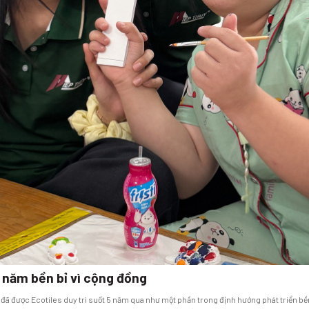
5 năm bền bỉ vì cộng đồng
 đã được Ecotiles duy trì suốt 5 năm qua như một phần trong định hướng phát triển b