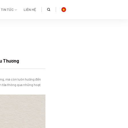
TIN TỨC
LIÊN HỆ
êu Thương
vững, mà còn luôn hướng đến
an tỏa thông qua những hoạt