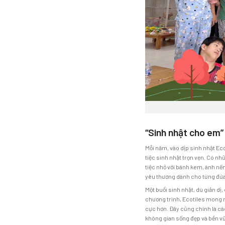
“Sinh nhật cho em”
Mỗi năm, vào dịp sinh nhật Eco
tiệc sinh nhật trọn vẹn. Có n
tiệc nhỏ với bánh kem, ánh nế
yêu thương dành cho từng đứa
Một buổi sinh nhật, dù giản d
chương trình, Ecotiles mong m
cực hơn. Đây cũng chính là cá
không gian sống đẹp và bền v