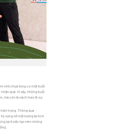
u em nhỏ chưa từng có một buổi
 nhận quà. Vì vậy, những buổi
, mà còn là cách trao đi sự
 trân trọng. Thông qua
y vọng về một tương lai tích
ừng lại ở việc tạo nên những
đồng.