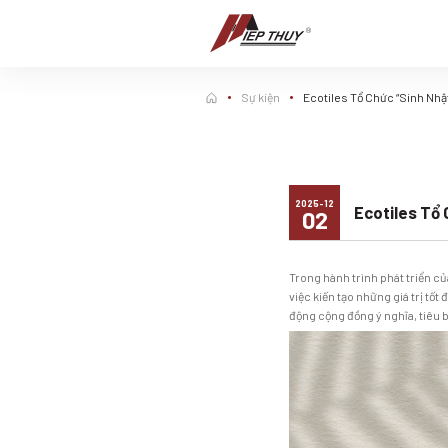
Chuyển
đến
nội
dung
Sự kiện
Ecotiles Tổ Chức “Sinh Nh
2025-12
Ecotiles Tổ
02
Trong hành trình phát triển c
việc kiến tạo những giá trị t
động cộng đồng ý nghĩa, tiêu b