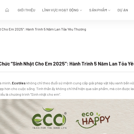
GIỚI THIỆU
LĨNH VỰC HOẠT ĐỘNG
SẢN PHẨM
DỰ ÁN
ật Cho Em 2025”: Hành Trình 5 Năm Lan Tỏa Yêu Thương
 Chức “Sinh Nhật Cho Em 2025”: Hành Trình 5 Năm Lan Tỏa Y
ủa mình,
Ecotiles
không chỉ theo đuổi sứ mệnh cung cấp giải pháp vật liệu xanh bền 
ốt đẹp hơn cho cuộc sống. Tinh thần ấy không chỉ thể hiện qua sản phẩm, mà còn được l
iểu là chương trình “Sinh nhật cho em”.