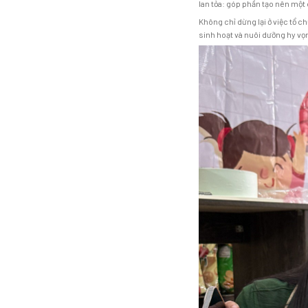
lan tỏa: góp phần tạo nên một 
Không chỉ dừng lại ở việc tổ c
sinh hoạt và nuôi dưỡng hy vọ