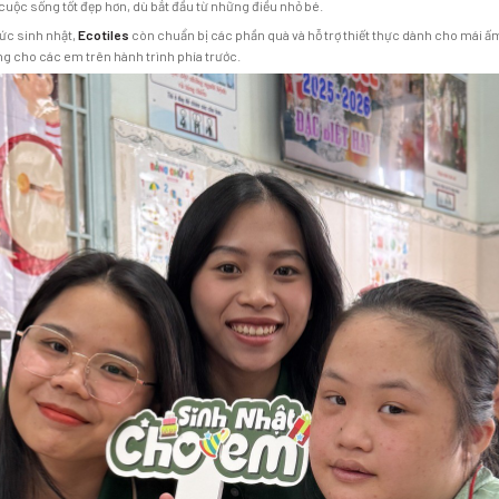
cuộc sống tốt đẹp hơn, dù bắt đầu từ những điều nhỏ bé.
hức sinh nhật,
Ecotiles
còn chuẩn bị các phần quà và hỗ trợ thiết thực dành cho mái ấm
ng cho các em trên hành trình phía trước.