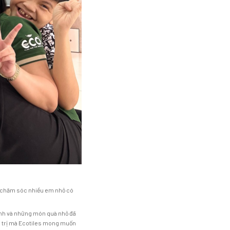
ơi chăm sóc nhiều em nhỏ có
linh và những món quà nhỏ đã
iá trị mà Ecotiles mong muốn