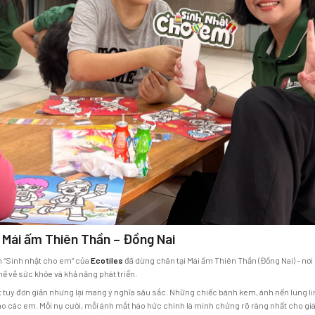
i Mái ấm Thiên Thần – Đồng Nai
 “Sinh nhật cho em” của
Ecotiles
đã dừng chân tại Mái ấm Thiên Thần (Đồng Nai) – n
ế về sức khỏe và khả năng phát triển.
hật tuy đơn giản nhưng lại mang ý nghĩa sâu sắc. Những chiếc bánh kem, ánh nến lung 
ho các em. Mỗi nụ cười, mỗi ánh mắt háo hức chính là minh chứng rõ ràng nhất cho g