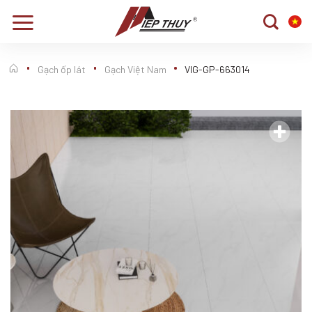
Chuyển
đến
nội
dung
Gạch ốp lát
Gạch Việt Nam
VIG-GP-663014