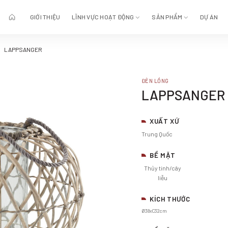
GIỚI THIỆU
LĨNH VỰC HOẠT ĐỘNG
SẢN PHẨM
DỰ ÁN
LAPPSANGER
ĐÈN LỒNG
LAPPSANGER
XUẤT XỨ
Trung Quốc
BỀ MẶT
Thủy tinh/cây
liễu
KÍCH THƯỚC
Ø38xC32cm