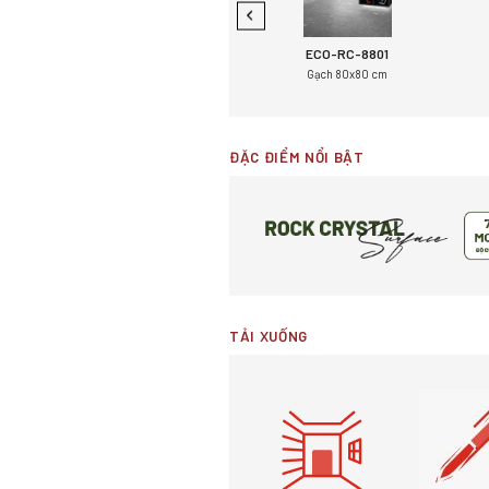
2
ECO-P-8804
ECO-RC-8801
m
Gạch 80x80 cm
Gạch 80x80 cm
ĐẶC ĐIỂM NỔI BẬT
TẢI XUỐNG