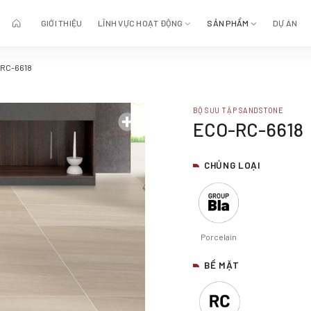
GIỚI THIỆU
LĨNH VỰC HOẠT ĐỘNG
SẢN PHẨM
DỰ ÁN
RC-6618
BỘ SƯU TẬP SANDSTONE
ECO-RC-6618
CHỦNG LOẠI
Porcelain
BỀ MẶT