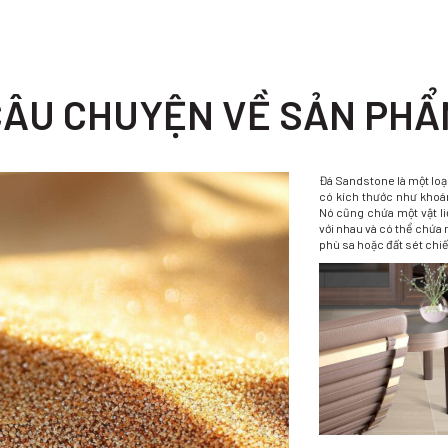
CÂU CHUYỆN VỀ SẢN PHẨ
Đá Sandstone là một loại
có kích thước như khoán
Nó cũng chứa một vật liệ
với nhau và có thể chứa 
phù sa hoặc đất sét chi