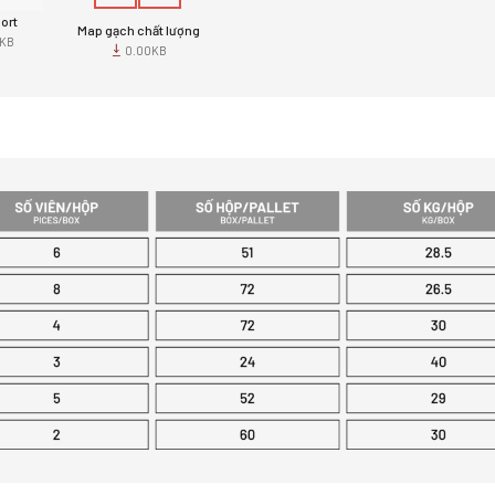
port
Map gạch chất lượng
0KB
0.00KB