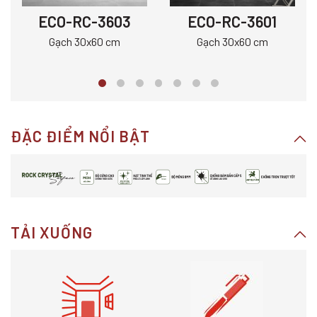
ECO-RC-3603
ECO-RC-3601
Gạch 30x60 cm
Gạch 30x60 cm
ĐẶC ĐIỂM NỔI BẬT
TẢI XUỐNG