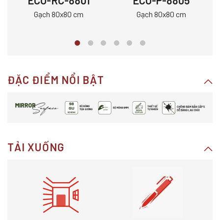
ECO-RC-8801
ECO-P-8805
Gạch 80x80 cm
Gạch 80x80 cm
ĐẶC ĐIỂM NỔI BẬT
TẢI XUỐNG