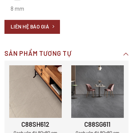
8 mm
LIÊN HỆ BÁO GIÁ
SẢN PHẨM TƯƠNG TỰ
C88SH612
C88SG611
Gạch vân đá 80x80 cm
Gạch vân đá 80x80 cm