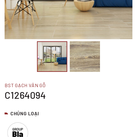
BST GẠCH VÂN GỖ
C1264094
CHỦNG LOẠI