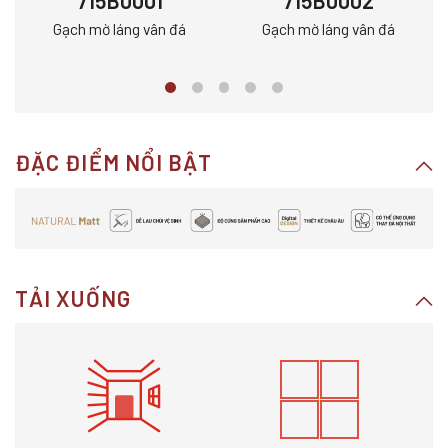
715B0001
715B0002
Gạch mờ láng vân đá
Gạch mờ láng vân đá
ĐẶC ĐIỂM NỔI BẬT
TẢI XUỐNG