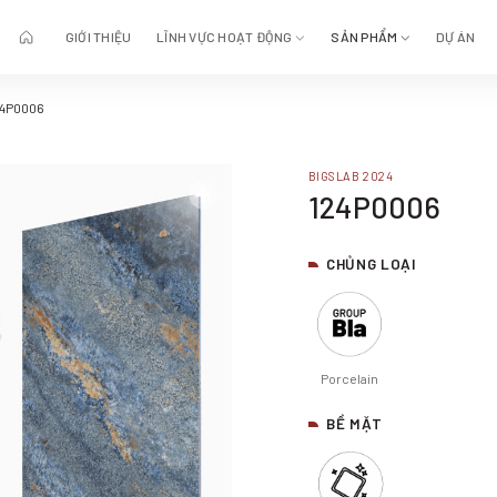
GIỚI THIỆU
LĨNH VỰC HOẠT ĐỘNG
SẢN PHẨM
DỰ ÁN
24P0006
BIGSLAB 2024
124P0006
CHỦNG LOẠI
Porcelain
BỀ MẶT